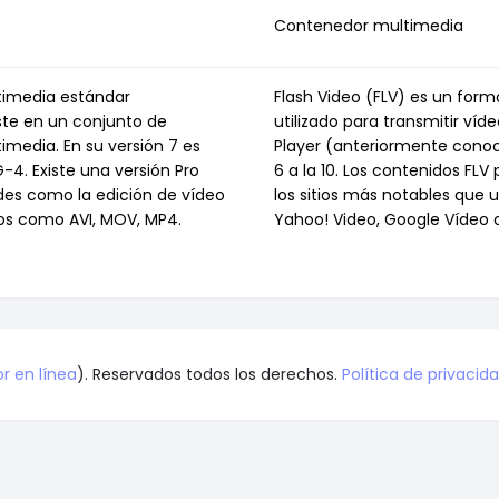
Contenedor multimedia
imedia estándar
Flash Video (FLV) es un for
ste en un conjunto de
utilizado para transmitir ví
imedia. En su versión 7 es
Player (anteriormente conoc
4. Existe una versión Pro
6 a la 10. Los contenidos FL
des como la edición de vídeo
los sitios más notables que 
tos como AVI, MOV, MP4.
Yahoo! Video, Google Vídeo 
r en línea
). Reservados todos los derechos.
Política de privacid