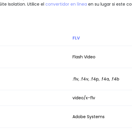
 Isolation. Utilice el
convertidor en línea
en su lugar si este c
FLV
Flash Video
.flv, .f4v, .f4p, .f4a, .f4b
video/x-flv
Adobe Systems