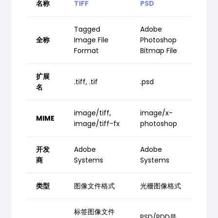
名称
TIFF
PSD
Tagged
Adobe
全称
Image File
Photoshop
Format
Bitmap File
扩展
.tiff, .tif
.psd
名
image/tiff,
image/x-
MIME
image/tiff-fx
photoshop
开发
Adobe
Adobe
商
Systems
Systems
类型
图像文件格式
光栅图像格式
标签图像文件
PSD/PDD是